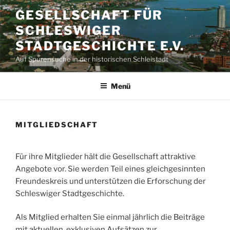
Zum
GESELLSCHAFT FÜR
Inhalt
SCHLESWIGER
springen
STADTGESCHICHTE E.V.
Auf Spurensuche in der historischen Schleistadt
Menü
MITGLIEDSCHAFT
Für ihre Mitglieder hält die Gesellschaft attraktive
Angebote vor. Sie werden Teil eines gleichgesinnten
Freundeskreis und unterstützen die Erforschung der
Schleswiger Stadtgeschichte.
Als Mitglied erhalten Sie einmal jährlich die Beiträge
mit aktuellen, exklusiven Aufsätzen zur