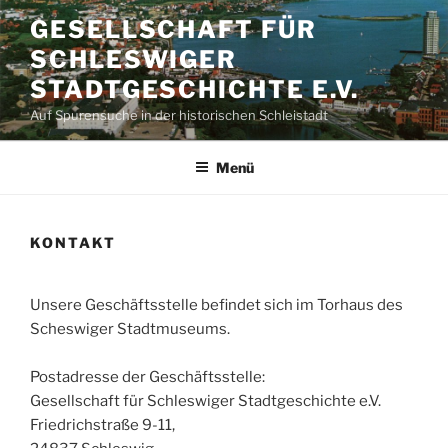
Zum
GESELLSCHAFT FÜR
Inhalt
SCHLESWIGER
springen
STADTGESCHICHTE E.V.
Auf Spurensuche in der historischen Schleistadt
Menü
KONTAKT
Unsere Geschäftsstelle befindet sich im Torhaus des
Scheswiger Stadtmuseums.
Postadresse der Geschäftsstelle:
Gesellschaft für Schleswiger Stadtgeschichte e.V.
Friedrichstraße 9-11,